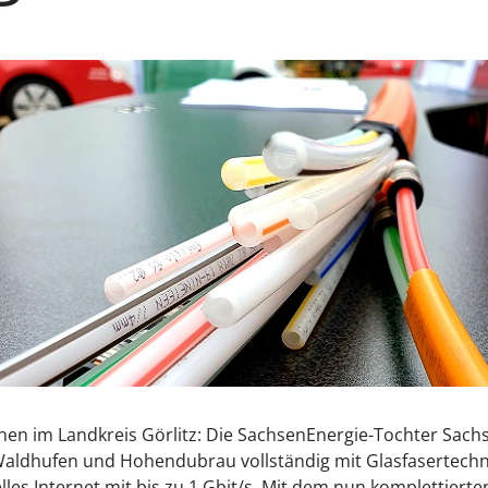
hen im Landkreis Görlitz: Die SachsenEnergie-Tochter Sachs
ldhufen und Hohendubrau vollständig mit Glasfasertechni
s Internet mit bis zu 1 Gbit/s. Mit dem nun komplettierten