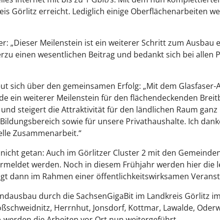
s Görlitz erreicht. Lediglich einige Oberflächenarbeiten we
er: „Dieser Meilenstein ist ein weiterer Schritt zum Ausbau
erzu einen wesentlichen Beitrag und bedankt sich bei allen P
eut sich über den gemeinsamen Erfolg: „Mit dem Glasfaser-
 ein weiterer Meilenstein für den flächendeckenden Breitb
und steigert die Attraktivität für den ländlichen Raum ganz
Bildungsbereich sowie für unsere Privathaushalte. Ich dank
nelle Zusammenarbeit.“
er nicht getan: Auch im Görlitzer Cluster 2 mit den Gemeind
meldet werden. Noch in diesem Frühjahr werden hier die let
olgt dann im Rahmen einer öffentlichkeitswirksamen Veranst
ndausbau durch die SachsenGigaBit im Landkreis Görlitz im
schweidnitz, Herrnhut, Jonsdorf, Kottmar, Lawalde, Oderwi
A werden die Arbeiten vor Ort nun weitergeführt.