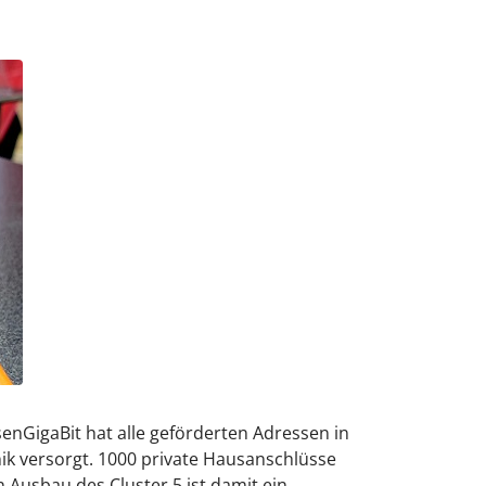
enGigaBit hat alle geförderten Adressen in
k versorgt. 1000 private Hausanschlüsse
 Ausbau des Cluster 5 ist damit ein