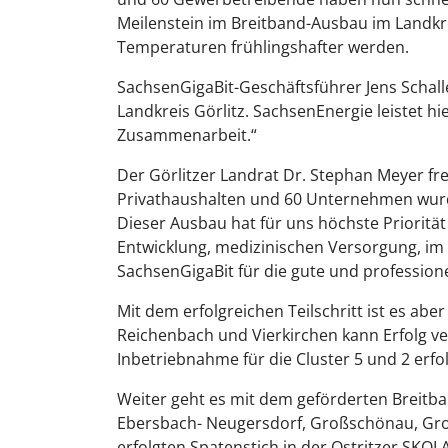
Meilenstein im Breitband-Ausbau im Landkrei
Temperaturen frühlingshafter werden.
SachsenGigaBit-Geschäftsführer Jens Schall
Landkreis Görlitz. SachsenEnergie leistet hi
Zusammenarbeit.“
Der Görlitzer Landrat Dr. Stephan Meyer fr
Privathaushalten und 60 Unternehmen wurde
Dieser Ausbau hat für uns höchste Priorität 
Entwicklung, medizinischen Versorgung, im 
SachsenGigaBit für die gute und professio
Mit dem erfolgreichen Teilschritt ist es ab
Reichenbach und Vierkirchen kann Erfolg ver
Inbetriebnahme für die Cluster 5 und 2 erf
Weiter geht es mit dem geförderten Breitba
Ebersbach- Neugersdorf, Großschönau, Groß
erfolgten Spatenstich in der Ostritzer SKOL