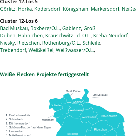
Cluster 12-Los 5
Görlitz
,
Horka
,
Kodersdorf
,
Königshain
,
Markersdorf
,
Neiße
Cluster 12-Los 6
Bad Muskau
,
Boxberg/O.L.
,
Gablenz
,
Groß
Düben
,
Hähnichen
,
Krauschwitz i.d. O.L.
,
Kreba-Neudorf
,
Niesky
,
Rietschen
.
Rothenburg/O.L.
,
Schleife
,
Trebendorf
,
Weißkeißel
,
Weißwasser/O.L.
,
Weiße-Flecken-Projekte fertiggestellt
Groß Düben
Bad Muskau
Gablenz
Schleife
Weißwasser
1. Großschweidnitz
Krauschwitz
Weißkeißel
2. Schönbach
Trebendorf
3. Dürrhennersdorf
4. Schönau-Berzdorf auf dem Eigen
Rietschen
5. Leutersdorf
Boxberg
6. Mittelherwigsdorf