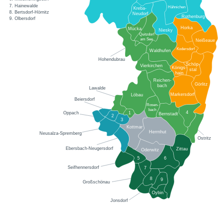
7. Hainewalde
Hähnichen
Kreba-
8. Bertsdorf-Hörnitz
Neudorf
Rothenburg
9. Olbersdorf
Horka
Mücka
Niesky
Quitzdorf
am See
Neißeaue
Kodersdorf
Waldhufen
Hohendubrau
Schöp-
Vierkirchen
Königs-
stal
hain
Reichen-
Görlitz
bach
Lawalde
Markersdorf
Löbau
Beiersdorf
Rosen-
bach
4
1
Oppach
Bernstadt
2
3
Kottmar
Herrnhut
Neusalza-Spremberg
Ostritz
Ebersbach-Neugersdorf
Zittau
Oderwitz
5
6
Seifhennersdorf
7
8
9
Großschönau
Oybin
Jonsdorf