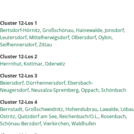
Cluster 12-Los 1
Bertsdorf-Hörnitz
,
Großschönau
,
Hainewalde
,
Jonsdorf
,
Leutersdorf
,
Mittelherwigsdorf
,
Olbersdorf
,
Oybin
,
Seifhennersdorf
,
Zittau
Cluster 12-Los 2
Herrnhut
,
Kottmar
,
Oderwitz
Cluster 12-Los 3
Beiersdorf
,
Dürrhennersdorf
,
Ebersbach-
Neugersdorf
,
Neusalza-Spremberg
,
Oppach
,
Schönbach
Cluster 12-Los 4
Bernstadt
,
Großschweidnitz
,
Hohendubrau
,
Lawalde
,
Löba
Ostritz
,
Quitzdorf am See
,
Reichenbach/O.L.
,
Rosenbach
,
Schönau-Berzdorf
,
Vierkirchen
,
Waldhufen