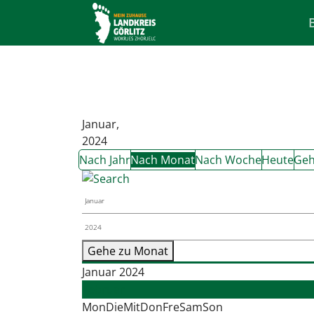
Januar,
2024
Nach Jahr
Nach Monat
Nach Woche
Heute
Geh
Gehe zu Monat
Januar 2024
Februar
Mon
Die
Mit
Don
Fre
Sam
Son