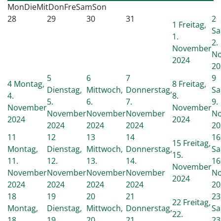
Mon
Die
Mit
Don
Fre
Sam
Son
28
29
30
31
2
1
Freitag,
Sa
1.
2.
November
N
2024
20
5
6
7
9
4
Montag,
8
Freitag,
Dienstag,
Mittwoch,
Donnerstag,
Sa
4.
8.
5.
6.
7.
9.
November
November
November
November
November
N
2024
2024
2024
2024
2024
20
11
12
13
14
16
15
Freitag,
Montag,
Dienstag,
Mittwoch,
Donnerstag,
Sa
15.
11.
12.
13.
14.
16
November
November
November
November
November
N
2024
2024
2024
2024
2024
20
18
19
20
21
23
22
Freitag,
Montag,
Dienstag,
Mittwoch,
Donnerstag,
Sa
22.
18.
19.
20.
21.
23