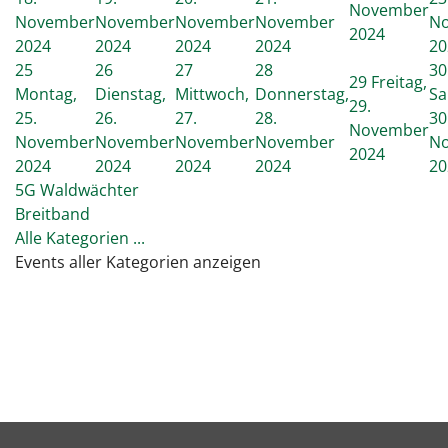
November
November
November
November
November
N
2024
2024
2024
2024
2024
20
25
26
27
28
30
29
Freitag,
Montag,
Dienstag,
Mittwoch,
Donnerstag,
Sa
29.
25.
26.
27.
28.
30
November
November
November
November
November
N
2024
2024
2024
2024
2024
20
5G Waldwächter
Breitband
Alle Kategorien ...
Events aller Kategorien anzeigen