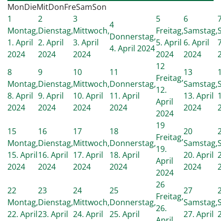
Mon
Die
Mit
Don
Fre
Sam
Son
1
2
3
5
6
4
Montag,
Dienstag,
Mittwoch,
Freitag,
Samstag,
Donnerstag,
1. April
2. April
3. April
5. April
6. April
7
4. April 2024
2024
2024
2024
2024
2024
12
8
9
10
11
13
Freitag,
Montag,
Dienstag,
Mittwoch,
Donnerstag,
Samstag,
12.
8. April
9. April
10. April
11. April
13. April
1
April
2024
2024
2024
2024
2024
2024
19
15
16
17
18
20
Freitag,
Montag,
Dienstag,
Mittwoch,
Donnerstag,
Samstag,
19.
15. April
16. April
17. April
18. April
20. April
2
April
2024
2024
2024
2024
2024
2024
26
22
23
24
25
27
Freitag,
Montag,
Dienstag,
Mittwoch,
Donnerstag,
Samstag,
26.
22. April
23. April
24. April
25. April
27. April
2
April