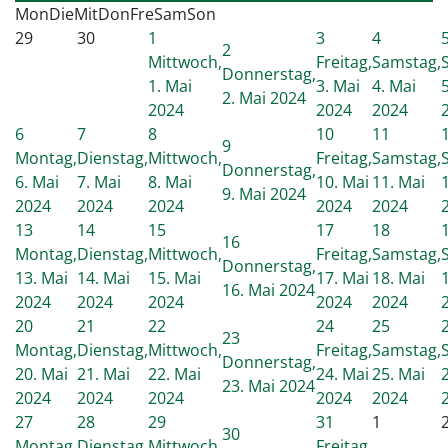
Mon
Die
Mit
Don
Fre
Sam
Son
29
30
1
3
4
2
Mittwoch,
Freitag,
Samstag,
Donnerstag,
1. Mai
3. Mai
4. Mai
2. Mai 2024
2024
2024
2024
6
7
8
10
11
9
Montag,
Dienstag,
Mittwoch,
Freitag,
Samstag,
Donnerstag,
6. Mai
7. Mai
8. Mai
10. Mai
11. Mai
9. Mai 2024
2024
2024
2024
2024
2024
13
14
15
17
18
16
Montag,
Dienstag,
Mittwoch,
Freitag,
Samstag,
Donnerstag,
13. Mai
14. Mai
15. Mai
17. Mai
18. Mai
16. Mai 2024
2024
2024
2024
2024
2024
20
21
22
24
25
23
Montag,
Dienstag,
Mittwoch,
Freitag,
Samstag,
Donnerstag,
20. Mai
21. Mai
22. Mai
24. Mai
25. Mai
23. Mai 2024
2024
2024
2024
2024
2024
27
28
29
31
1
30
Montag,
Dienstag,
Mittwoch,
Freitag,