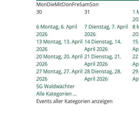
Mon
Die
Mit
Don
Fre
Sam
Son
30
31
1
M
20
6
Montag, 6. April
7
Dienstag, 7. April
8
M
2026
2026
20
13
Montag, 13. April
14
Dienstag, 14.
15
2026
April 2026
Ap
20
Montag, 20. April
21
Dienstag, 21.
22
2026
April 2026
Ap
27
Montag, 27. April
28
Dienstag, 28.
29
2026
April 2026
Ap
5G Waldwächter
Alle Kategorien ...
Events aller Kategorien anzeigen